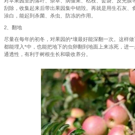
对苹果园里的落叶、杂草、病僵果、枯枝、套袋、反光膜
刮除，收集起来后带出果园集中销毁。再就是用生石灰、
涂白，能起到杀菌、杀虫、防冻的作用。
2、翻地
尽量在每年的初冬，对果园的*壤最好能深翻一次。这样
都能埋入*中，也能把地下的虫卵翻到地面上来冻死，进一
通透性，有利于树根生长和吸收养分。